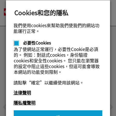
登入
Cookies和您的隱私
Togg
繁體中文
navi
我們使用cookies來幫助我們使我們的網站功
Previous
N
首頁
能運行正常。
TASKalfa Pro 15000c Kyocera's
聯繫我們
必要性Cookies
first Inkjet Production Printer
為了使網站正常運行，必要性Cookie是必須
的。 例如：對話式cookies，身份驗證
On 1 November 2019 Kyocera took an important
cookies和安全性cookies。 您只能在瀏覽器
first step into a new segment to become a
的設定中阻止這些cookies，但這可能會導致
strong player in the professional printing
本網站的功能受到限制。
market.
請點擊“確定”以繼續使用該網站。
As this is a completely different technology and
market approach we have invested a lot in
法律聲明
creating the training and support that will be
隱私權聲明
required to enable the sales through our
channels.