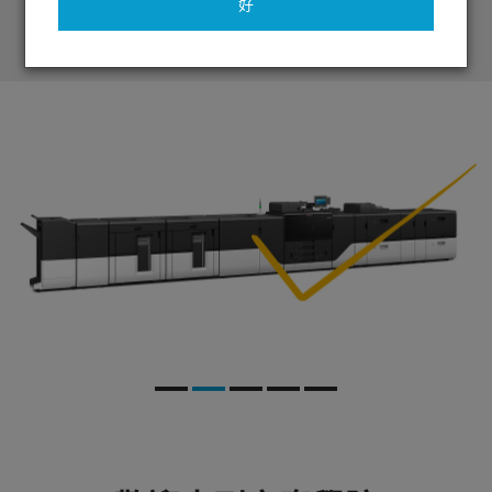
好
Learn More